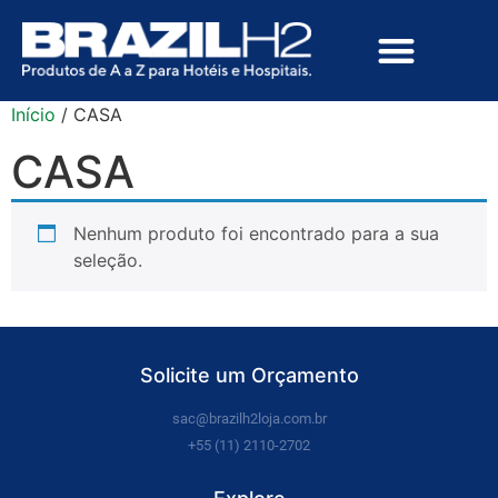
Início
/ CASA
CASA
Nenhum produto foi encontrado para a sua
seleção.
Solicite um Orçamento
sac@brazilh2loja.com.br
+55 (11) 2110-2702