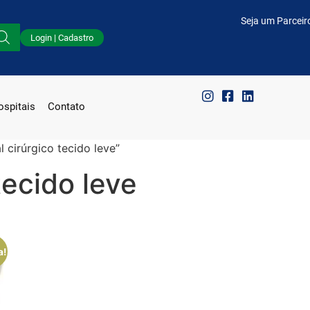
Seja um Parceir
Login | Cadastro
spitais
Contato
 cirúrgico tecido leve”
tecido leve
a!