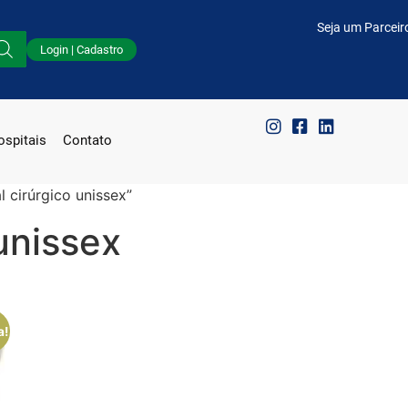
Seja um Parceir
Login | Cadastro
spitais
Contato
 cirúrgico unissex”
unissex
a!