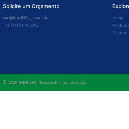
Solicite um Orçamento
Explor
sac@brazilh2loja.com.br
Home
+55 (11) 2110-2702
Produtos
Contato
2026 | BRAZILH2 - Todos os Direitos reservados